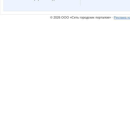
Lyolya5
M*A*S*I
© 2026 ООО «Сеть городских порталов» ·
Реклама н
Nata1
Nata30
Olgs
Olushka
Rakushka
Sc@rle
URR
Ulaaa