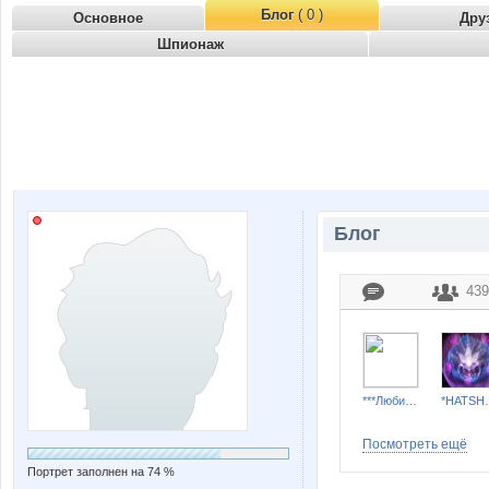
Блог
( 0 )
Основное
Дру
Шпионаж
Блог
439
***Любимка***
*HAT
Посмотреть ещё
Портрет заполнен на 74 %