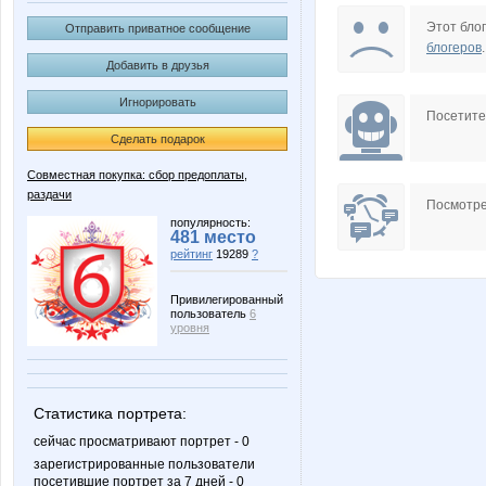
*Меланья
*Рыбка
Этот блог
Отправить приватное сообщение
блогеров
.
Добавить в друзья
Игнорировать
AnnaSi
Anna
Посетит
Сделать подарок
Совместная покупка: сбор предоплаты,
раздачи
Charmed Lady
Choly
Посмотре
популярность:
481 место
рейтинг
19289
?
Irisko
Jannet1
Привилегированный
пользователь
6
уровня
Lelyann
Lenuik
Статистика портрета:
сейчас просматривают портрет - 0
зарегистрированные пользователи
посетившие портрет за 7 дней - 0